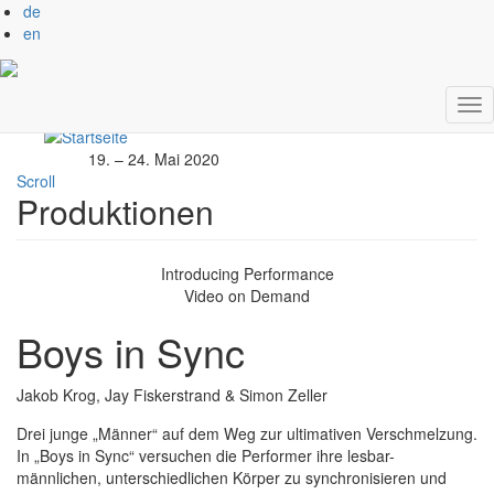
de
en
Direkt
Apply
zum
Nav
Inhalt
akt
19. – 24. Mai 2020
Scroll
Produktionen
Introducing
Performance
Video on Demand
Boys in Sync
Jakob Krog, Jay Fiskerstrand & Simon Zeller
Drei junge „Männer“ auf dem Weg zur ultimativen Verschmelzung.
In „Boys in Sync“ versuchen die Performer ihre lesbar-
männlichen, unterschiedlichen Körper zu synchronisieren und