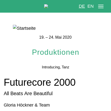
DE
EN
Navi
aktiv
Direkt
zum
19. – 24. Mai 2020
Inhalt
Produktionen
Introducing
Tanz
Futurecore 2000
All Beats Are Beautiful
Gloria Höckner & Team